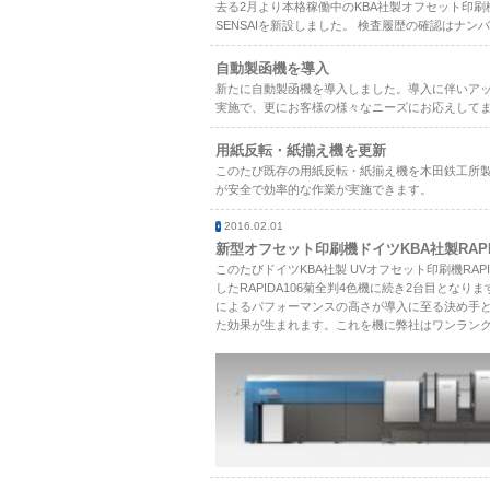
去る2月より本格稼働中のKBA社製オフセット印刷機
SENSAIを新設しました。 検査履歴の確認はナ
自動製函機を導入
新たに自動製函機を導入しました。導入に伴いア
実施で、更にお客様の様々なニーズにお応えして
用紙反転・紙揃え機を更新
このたび既存の用紙反転・紙揃え機を木田鉄工所製新
が安全で効率的な作業が実施できます。
2016.02.01
新型オフセット印刷機ドイツKBA社製RAPI
このたびドイツKBA社製 UVオフセット印刷機RAP
したRAPIDA106菊全判4色機に続き2台目とな
によるパフォーマンスの高さが導入に至る決め手と
た効果が生まれます。これを機に弊社はワンラン