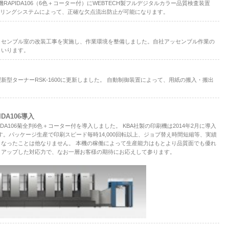
RAPIDA106（6色＋コーター付）にWEBTECH製フルデジタルカラー品質検査装置
ンバリングシステムによって、正確な欠点流出防止が可能になります。
ッセンブル室の改装工事を実施し、作業環境を整備しました。自社アッセンブル作業の
まいります。
型ターナーRSK-1600に更新しました。 自動制御装置によって、用紙の搬入・搬出
DA106導入
IDA106菊全判6色＋コーター付を導入しました。 KBA社製の印刷機は2014年2月に導入
ります。パッケージ生産で印刷スピード毎時14,000回転以上、ジョブ替え時間短縮等、実績
なったことは他なりません。 本機の稼働によって生産能力はもとより品質面でも優れ
クアップした対応力で、なお一層お客様の期待にお応えして参ります。