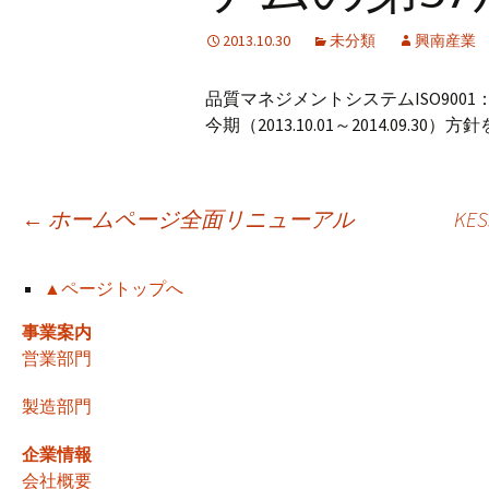
2013.10.30
未分類
興南産業
品質マネジメントシステムISO9001
今期（2013.10.01～2014.09.3
投
←
ホームページ全面リニューアル
K
稿
▲ページトップへ
事業案内
ナ
営業部門
製造部門
ビ
企業情報
会社概要