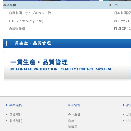
機器名称
メーカー
自動製図・サンプルカット機
日本製図器製
CTPシステム(EQUIOS)
SCREEN P
自動現像機
FUJI XP-1
一貫生産・品質管理
事業案内
企業情報
品
営業部門
会社概要
品
製造部門
沿革
組
組織図