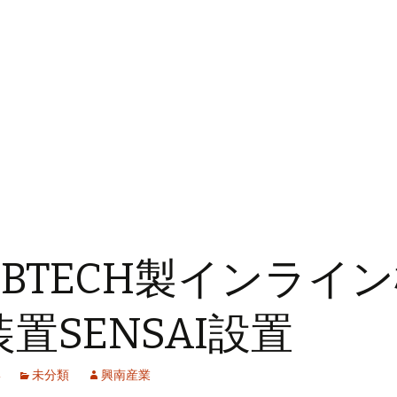
EBTECH製インライ
置SENSAI設置
未分類
興南産業