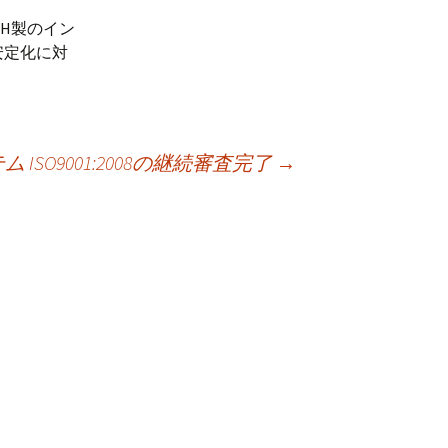
CH製のイン
安定化に対
SO9001:2008の継続審査完了
→