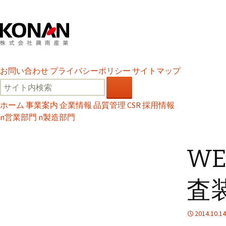
お問い合わせ
プライバシーポリシー
サイトマップ
ホーム
事業案内
企業情報
品質管理
CSR
採用情報
n
営業部門
n
製造部門
W
査装
2014.10.14