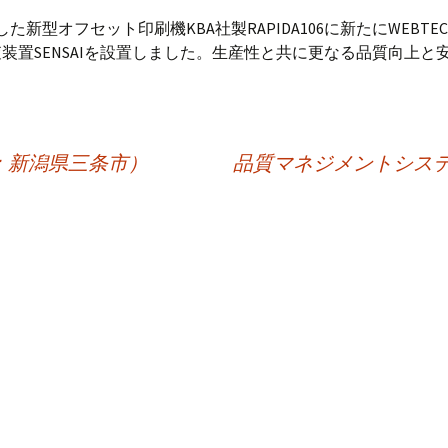
した新型オフセット印刷機KBA社製RAPIDA106に新たにWEBTE
装置SENSAIを設置しました。生産性と共に更なる品質向上と
。
：新潟県三条市）
品質マネジメントシステム I