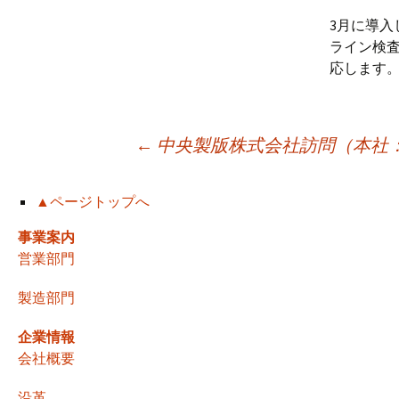
3月に導入
ライン検査
応します
投
←
中央製版株式会社訪問（本社
稿
▲ページトップへ
事業案内
ナ
営業部門
製造部門
ビ
企業情報
会社概要
ゲ
沿革