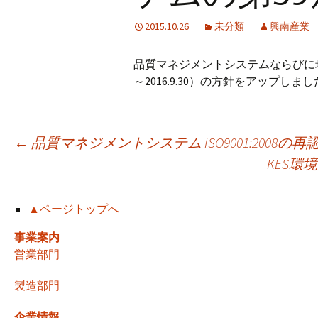
2015.10.26
未分類
興南産業
品質マネジメントシステムならびに環境
～2016.9.30）の方針をアップしま
投
←
品質マネジメントシステム ISO9001:2008の
KES
稿
▲ページトップへ
ナ
事業案内
営業部門
ビ
製造部門
企業情報