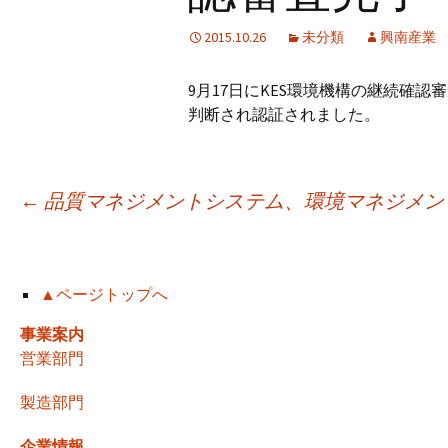
2015.10.26
未分類
興南産業
9月17日にKES環境機構の継続確
判断され認証されました。
投
←
品質マネジメントシステム、環境マネジメン
稿
▲ページトップへ
ナ
事業案内
営業部門
ビ
製造部門
企業情報