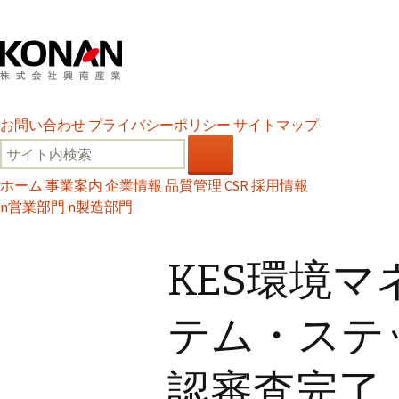
お問い合わせ
プライバシーポリシー
サイトマップ
ホーム
事業案内
企業情報
品質管理
CSR
採用情報
n
営業部門
n
製造部門
KES環境
テム・ステ
認審査完了