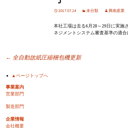
2017.07.24
未分類
興南産業
本社工場は去る6月28～29日に実施
ネジメントシステム審査基準の適合
投
←
全自動故紙圧縮梱包機更新
稿
▲ページトップへ
事業案内
ナ
営業部門
製造部門
ビ
企業情報
会社概要