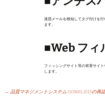
■アンチス
迷惑メールを検知してタグ付けを行
ます。
■Web フ
フィッシングサイト等の有害サイト
します。
投
←
品質マネジメントシステム ISO9001:2015の