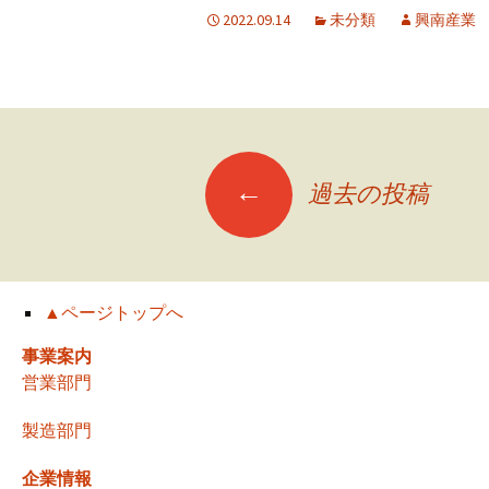
2022.09.14
未分類
興南産業
投
←
過去の投稿
稿
ナ
▲ページトップへ
事業案内
ビ
営業部門
製造部門
ゲ
企業情報