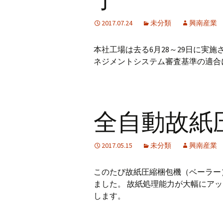
了
2017.07.24
未分類
興南産業
本社工場は去る6月28～29日に実施
ネジメントシステム審査基準の適合
全自動故紙
2017.05.15
未分類
興南産業
このたび故紙圧縮梱包機（ベーラー）
ました。 故紙処理能力が大幅にア
します。