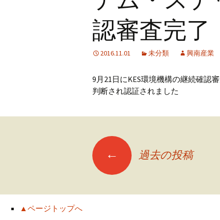
テム・ステ
認審査完了
2016.11.01
未分類
興南産業
9月21日にKES環境機構の継続確
判断され認証されました
投
←
過去の投稿
稿
ナ
▲ページトップへ